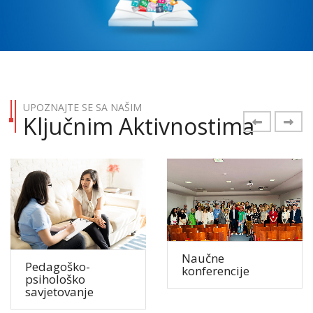
CENTAR
MODERNIH
ZNANJA
UPOZNAJTE SE SA NAŠIM
Ključnim Aktivnostima
Pročitaj više
Naučne
Pedagoško-
konferencije
psihološko
savjetovanje