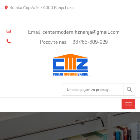
Branka Ćopića 9, 78 000 Banja Luka
Email:
centarmodernihznanja@gmail.com
Pozovite nas: + 387/65-609-929
Toggl