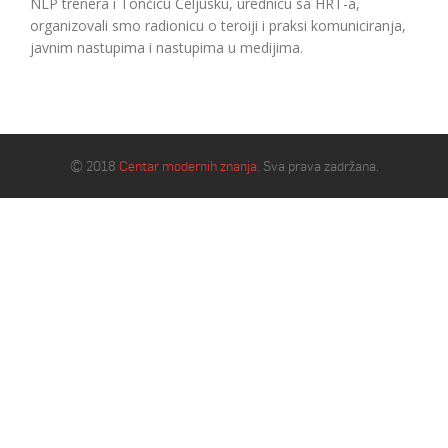
NLP trenera i Tončicu Čeljusku, urednicu sa HRT-a,
organizovali smo radionicu o teroiji i praksi komuniciranja,
javnim nastupima i nastupima u medijima.
© 2018
Centar modernih znanja
. Sva prava zadržana.