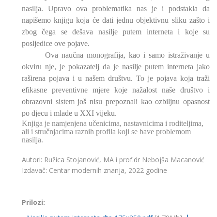
nasilja. Upravo ova problematika nas je i podstakla da
napišemo knjigu koja će dati jednu objektivnu sliku zašto i
zbog čega se dešava nasilje putem interneta i koje su
posljedice ove pojave.
Ova naučna monografija, kao i samo istraživanje u
okviru nje, je pokazatelj da je nasilje putem interneta jako
raširena pojava i u našem društvu. To je pojava koja traži
efikasne preventivne mjere koje nažalost naše društvo i
obrazovni sistem još nisu prepoznali kao ozbiljnu opasnost
po djecu i mlade u XXI vijeku.
Knjiga je namjenjena učenicima, nastavnicima i roditeljima,
ali i stručnjacima raznih profila koji se bave problemom
nasilja.
Autori: Ružica Stojanović, MA i prof.dr Nebojša Macanović
Izdavač: Centar modernih znanja, 2022 godine
Prilozi: