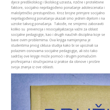
djece predškolskog i školskog uzrasta, rizične i protektivne
faktore, socijalno neprilagođeno ponašanje adolescenata i
maloljetničko prestupništvo. Kroz brojne primjere socijalno
neprilagođenog ponašanja ukazali smo jednim dijelom i na
uzroke takvog ponašanja. Takođe, ne smijemo zaboraviti
koliko su prevencija i resocijalijalizacija važni za oblast
socijalne pedagogije, kao i drugih naučnih disciplina koje se
bave ovim problemima. Ova knjiga namijenjena je
studentima prvog ciklusa studija kako bi se upoznali sa
polaznim osnovama socijalne pedagogije, ali isto tako
sadržaj ove knjige može pomoći i drugim pomažućim
profesijama i stručnjacima iz prakse da obnove i prošire
svoja znanja iz ove oblasti.