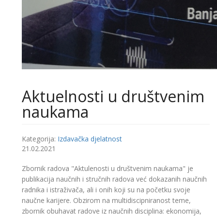
Aktuelnosti u društvenim
naukama
Kategorija:
Izdavačka djelatnost
21.02.2021
Zbornik radova "Aktulenosti u društvenim naukama" je
publikacija naučnih i stručnih radova već dokazanih naučnih
radnika i istraživača, ali i onih koji su na početku svoje
naučne karijere. Obzirom na multidiscipniranost teme,
zbornik obuhavat radove iz naučnih disciplina: ekonomija,