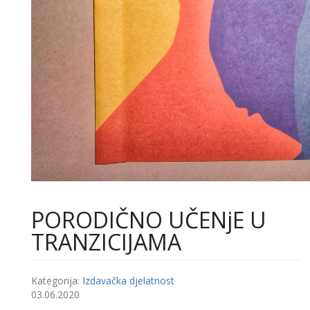
PОRОDIČNО UČЕNјЕ U
ТRАNZICIЈАМА
Kategorija:
Izdavačka djelatnost
03.06.2020