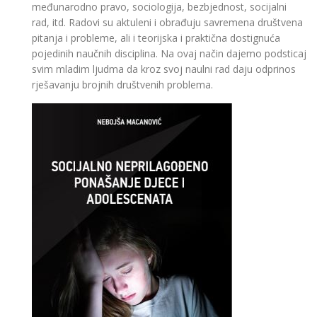
međunarodno pravo, sociologija, bezbjednost, socijalni
rad, itd. Radovi su aktuleni i obrađuju savremena društvena
pitanja i probleme, ali i teorijska i praktična dostignuća
pojedinih naučnih disciplina. Na ovaj način dajemo podsticaj
svim mladim ljudma da kroz svoj naulni rad daju odprinos
rješavanju brojnih društvenih problema.