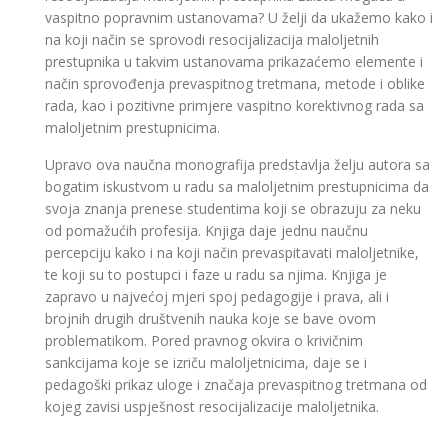
vaspitno popravnim ustanovama? U želji da ukažemo kako i
na koji način se sprovodi resocijalizacija maloljetnih
prestupnika u takvim ustanovama prikazaćemo elemente i
način sprovođenja prevaspitnog tretmana, metode i oblike
rada, kao i pozitivne primjere vaspitno korektivnog rada sa
maloljetnim prestupnicima.
Upravo ova naučna monografija predstavlja želju autora sa
bogatim iskustvom u radu sa maloljetnim prestupnicima da
svoja znanja prenese studentima koji se obrazuju za neku
od pomažućih profesija. Knjiga daje jednu naučnu
percepciju kako i na koji način prevaspitavati maloljetnike,
te koji su to postupci i faze u radu sa njima. Knjiga je
zapravo u najvećoj mjeri spoj pedagogije i prava, ali i
brojnih drugih društvenih nauka koje se bave ovom
problematikom. Pored pravnog okvira o krivičnim
sankcijama koje se izriču maloljetnicima, daje se i
pedagoški prikaz uloge i značaja prevaspitnog tretmana od
kojeg zavisi uspješnost resocijalizacije maloljetnika.