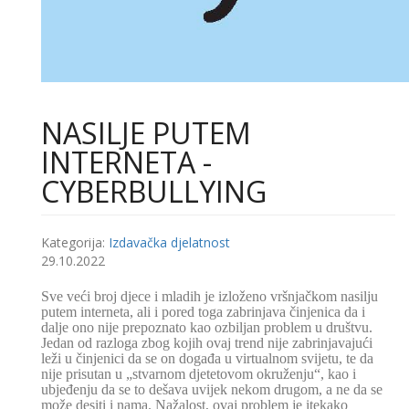
NASILJE PUTEM
INTERNETA -
CYBERBULLYING
Kategorija:
Izdavačka djelatnost
29.10.2022
Sve veći broj djece i mladih je izloženo vršnjačkom nasilju
putem interneta, ali i pored toga zabrinjava činjenica da i
dalje ono nije prepoznato kao ozbiljan problem u društvu.
Jedan od razloga zbog kojih ovaj trend nije zabrinjavajući
leži u činjenici da se on događa u virtualnom svijetu, te da
nije prisutan u „stvarnom djetetovom okruženju“, kao i
ubjeđenju da se to dešava uvijek nekom drugom, a ne da se
može desiti i nama. Nažalost, ovaj problem je itekako