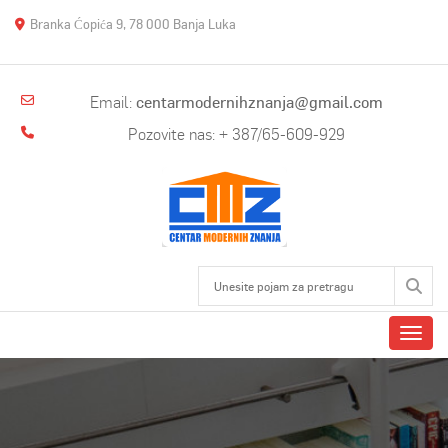
Branka Ćopića 9, 78 000 Banja Luka
Email:
centarmodernihznanja@gmail.com
Pozovite nas: + 387/65-609-929
Toggl