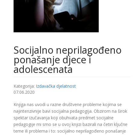
Socijalno neprilagođeno
ponašanje djece i
adolescenata
Kategorija:
Izdavačka djelatnost
07.06.2020
Knjiga nas uvodi u razne društvene probleme kojima se
najintenzivnije bavi socijalna pedagogija. Obzirom na širok
spektar izučavanja koji obuhvata predmet socijalne
pedagogije mi smo se u ovoj knjizi bazirali na četiri ključne
teme ili problema i to: socijalno neprilagođeno ponašanje