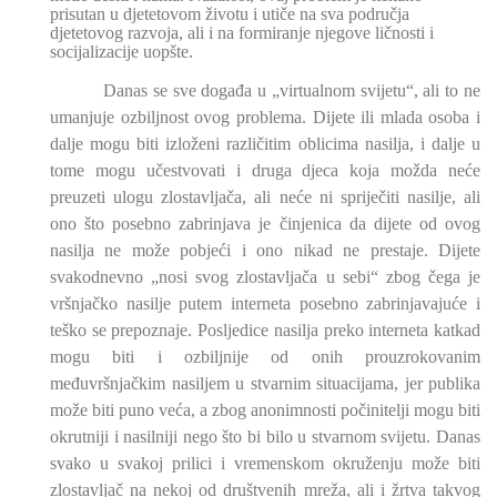
prisutan u djetetovom životu i utiče na sva područja
djetetovog razvoja, ali i na formiranje njegove ličnosti i
socijalizacije uopšte.
Danas se sve događa u „virtualnom svijetu“, ali to ne
umanjuje ozbiljnost ovog problema. Dijete ili mlada osoba i
dalje mogu biti izloženi različitim oblicima nasilja, i dalje u
tome mogu učestvovati i druga djeca koja možda neće
preuzeti ulogu zlostavljača, ali neće ni spriječiti nasilje, ali
ono što posebno zabrinjava je činjenica da dijete od ovog
nasilja ne može pobjeći i ono nikad ne prestaje. Dijete
svakodnevno „nosi svog zlostavljača u sebi“ zbog čega je
vršnjačko nasilje putem interneta posebno zabrinjavajuće i
teško se prepoznaje. Posljedice nasilja preko interneta katkad
mogu biti i ozbiljnije od onih prouzrokovanim
međuvršnjačkim nasiljem u stvarnim situacijama, jer publika
može biti puno veća, a zbog anonimnosti počinitelji mogu biti
okrutniji i nasilniji nego što bi bilo u stvarnom svijetu. Danas
svako u svakoj prilici i vremenskom okruženju može biti
zlostavljač na nekoj od društvenih mreža, ali i žrtva takvog