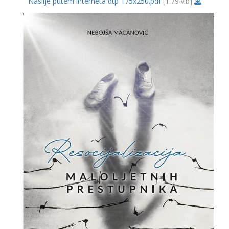
Nasilje putem interneta dtp 175x250.pdf
[1.79Mb]