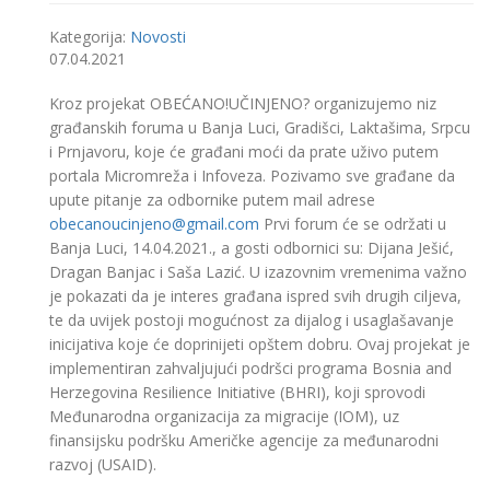
Kategorija:
Novosti
07.04.2021
Kroz projekat OBEĆANO!UČINJENO? organizujemo niz
građanskih foruma u Banja Luci, Gradišci, Laktašima, Srpcu
i Prnjavoru, koje će građani moći da prate uživo putem
portala Micromreža i Infoveza. Pozivamo sve građane da
upute pitanje za odbornike putem mail adrese
obecanoucinjeno@gmail.com
Prvi forum će se održati u
Banja Luci, 14.04.2021., a gosti odbornici su: Dijana Ješić,
Dragan Banjac i Saša Lazić. U izazovnim vremenima važno
je pokazati da je interes građana ispred svih drugih ciljeva,
te da uvijek postoji mogućnost za dijalog i usaglašavanje
inicijativa koje će doprinijeti opštem dobru. Ovaj projekat je
implementiran zahvaljujući podršci programa Bosnia and
Herzegovina Resilience Initiative (BHRI), koji sprovodi
Međunarodna organizacija za migracije (IOM), uz
finansijsku podršku Američke agencije za međunarodni
razvoj (USAID).