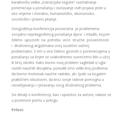
karakterišu velike „tranzicijske tegobe“ razmatranje
poremećaja u ponašanju i izučavanje ovih pojava jeste u
isto vrijeme i moralno, humanističko, ekonomsko,
sociološko i pravno pitanje.
Ovogodišnja konferencija posvećena je problemima
socijalno neprilagođenog ponašanja djece i mladih, kojom
želimo upozoriti na potrebu veće stručne posvećenosti
i društvenog angažmana ovoj izuzetno važnoj
problematici. S tim u vezi želimo govoriti o poremećajima u
ponašanju sa kojim se svakodnevno susrećemo bilo u užoj
ili široj okolini. Kako bismo ovaj problem sagledali iz ugla
raznih naučnih disciplina, ponudili smo veliki broj podtema
da bismo motivisali naučne radnike, ali i ljude sa bogatim
praktičnim iskustvom, da kroz svoje radove pomognu u
rasvetljavanju i rješavanju ovog društvenog problema.
Svi detalji o konferenciji, kao i uputstvo za autore, nalaze se
u pozivnom pismu u prilogu.
Prilozi: