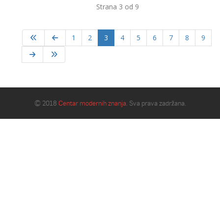
Strana 3 od 9
1
2
3
4
5
6
7
8
9
© 2018
Centar modernih znanja
. Sva prava zadržana.