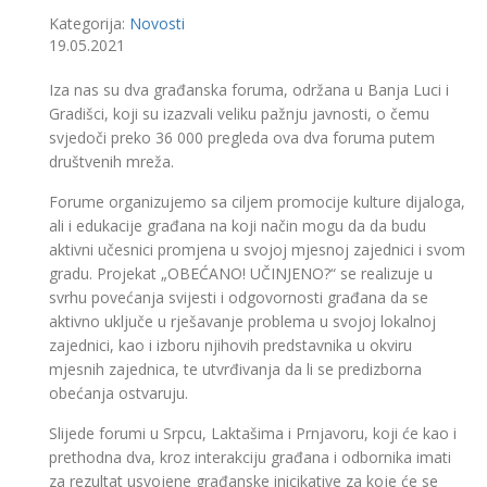
Kategorija:
Novosti
19.05.2021
Iza nas su dva građanska foruma, održana u Banja Luci i
Gradišci, koji su izazvali veliku pažnju javnosti, o čemu
svjedoči preko 36 000 pregleda ova dva foruma putem
društvenih mreža.
Forume organizujemo sa ciljem promocije kulture dijaloga,
ali i edukacije građana na koji način mogu da da budu
aktivni učesnici promjena u svojoj mjesnoj zajednici i svom
gradu. Projekat „OBEĆANO! UČINJENO?“ se realizuje u
svrhu povećanja svijesti i odgovornosti građana da se
aktivno uključe u rješavanje problema u svojoj lokalnoj
zajednici, kao i izboru njihovih predstavnika u okviru
mjesnih zajednica, te utvrđivanja da li se predizborna
obećanja ostvaruju.
Slijede forumi u Srpcu, Laktašima i Prnjavoru, koji će kao i
prethodna dva, kroz interakciju građana i odbornika imati
za rezultat usvojene građanske inicikative za koje će se