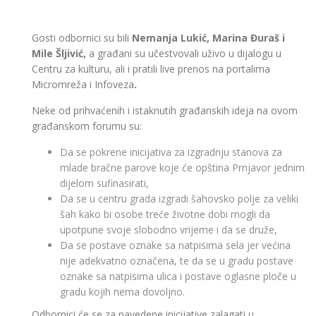
Gosti odbornici su bili
Nemanja Lukić, Marina Đuraš i
Mile Šljivić
,
a građani su učestvovali uživo u dijalogu u
Centru za kulturu, ali i pratili live prenos na portalima
Micromreža i Infoveza
.
Neke od prihvaćenih i istaknutih građanskih ideja na ovom
građanskom forumu su:
Da se pokrene inicijativa za izgradnju stanova za
mlade bračne parove koje će opština Prnjavor jednim
dijelom sufinasirati,
Da se u centru grada izgradi šahovsko polje za veliki
šah kako bi osobe treće životne dobi mogli da
upotpune svoje slobodno vrijeme i da se druže,
Da se postave oznake sa natpisima sela jer većina
nije adekvatno označena, te da se u gradu postave
oznake sa natpisima ulica i postave oglasne ploče u
gradu kojih nema dovoljno.
Odbornici će se za navedene inicijative zalagati u