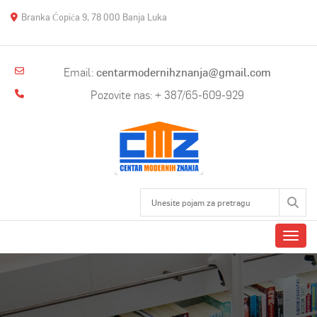
Branka Ćopića 9, 78 000 Banja Luka
Email:
centarmodernihznanja@gmail.com
Pozovite nas: + 387/65-609-929
Toggl